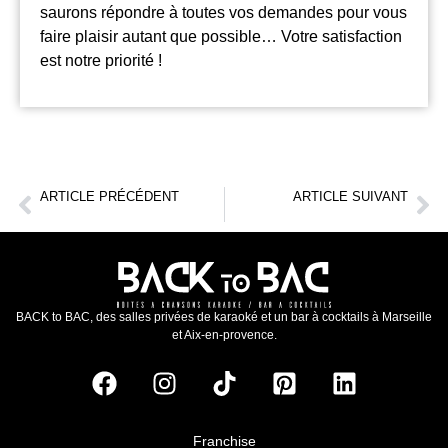
saurons répondre à toutes vos demandes pour vous
faire plaisir autant que possible… Votre satisfaction
est notre priorité !
ARTICLE PRÉCÉDENT
ARTICLE SUIVANT
Endroit à la mode à Marseille
10 raisons pour lesquelles le karaoké est la meilleure idée d’enterrement de vie de jeune fille ￼
BACK to BAC, des salles privées de karaoké et un bar à cocktails à Marseille
et Aix-en-provence.
Franchise